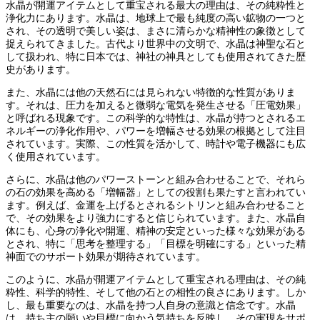
水晶が開運アイテムとして重宝される最大の理由は、その純粋性と
浄化力にあります。水晶は、地球上で最も純度の高い鉱物の一つと
され、その透明で美しい姿は、まさに清らかな精神性の象徴として
捉えられてきました。古代より世界中の文明で、水晶は神聖な石と
して扱われ、特に日本では、神社の神具としても使用されてきた歴
史があります。
また、水晶には他の天然石には見られない特徴的な性質がありま
す。それは、圧力を加えると微弱な電気を発生させる「圧電効果」
と呼ばれる現象です。この科学的な特性は、水晶が持つとされるエ
ネルギーの浄化作用や、パワーを増幅させる効果の根拠として注目
されています。実際、この性質を活かして、時計や電子機器にも広
く使用されています。
さらに、水晶は他のパワーストーンと組み合わせることで、それら
の石の効果を高める「増幅器」としての役割も果たすと言われてい
ます。例えば、金運を上げるとされるシトリンと組み合わせること
で、その効果をより強力にすると信じられています。また、水晶自
体にも、心身の浄化や開運、精神の安定といった様々な効果がある
とされ、特に「思考を整理する」「目標を明確にする」といった精
神面でのサポート効果が期待されています。
このように、水晶が開運アイテムとして重宝される理由は、その純
粋性、科学的特性、そして他の石との相性の良さにあります。しか
し、最も重要なのは、水晶を持つ人自身の意識と信念です。水晶
は、持ち主の願いや目標に向かう気持ちを反映し、その実現をサポ