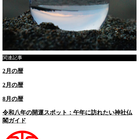
関連記事
2月の暦
2月の暦
8月の暦
令和八年の開運スポット：午年に訪れたい神社仏
閣ガイド