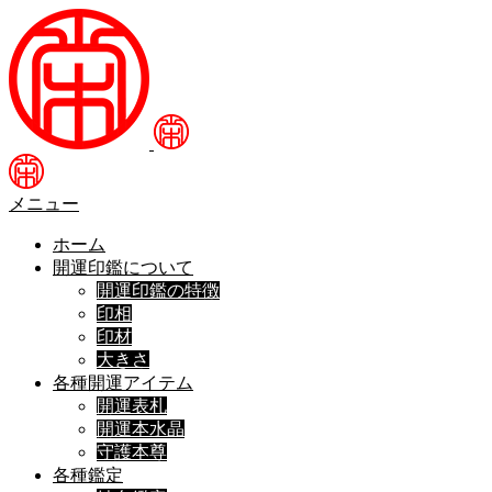
メニュー
ホーム
開運印鑑について
開運印鑑の特徴
印相
印材
大きさ
各種開運アイテム
開運表札
開運本水晶
守護本尊
各種鑑定