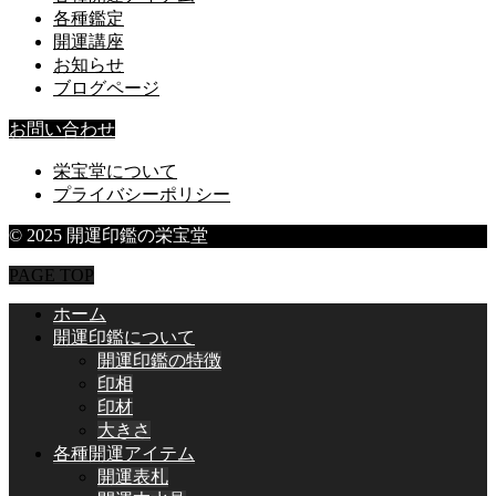
各種鑑定
開運講座
お知らせ
ブログページ
お問い合わせ
栄宝堂について
プライバシーポリシー
© 2025 開運印鑑の栄宝堂
PAGE TOP
ホーム
開運印鑑について
開運印鑑の特徴
印相
印材
大きさ
各種開運アイテム
開運表札