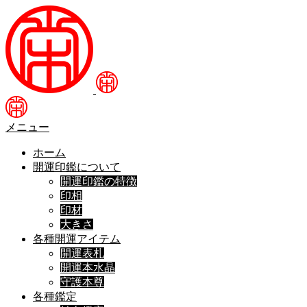
メニュー
ホーム
開運印鑑について
開運印鑑の特徴
印相
印材
大きさ
各種開運アイテム
開運表札
開運本水晶
守護本尊
各種鑑定