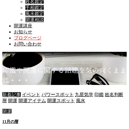
姓名鑑定
手相鑑定
風水鑑定
開運相談
開運講座
お知らせ
ブログページ
お問い合わせ
ブログ
印
鑑
や
開
運
に
関
す
る
話
題
を
気
の
向
く
ま
ま
に
・
・
・
新着記事
イベント
パワースポット
九星気学
印鑑
姓名判断
暦
開運
開運アイテム
開運スポット
風水
開運
11月の暦