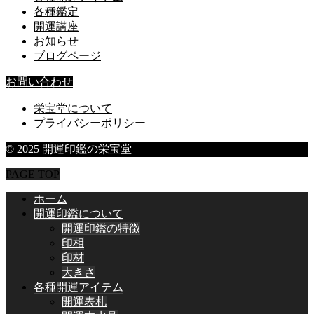
各種鑑定
開運講座
お知らせ
ブログページ
お問い合わせ
栄宝堂について
プライバシーポリシー
© 2025 開運印鑑の栄宝堂
PAGE TOP
ホーム
開運印鑑について
開運印鑑の特徴
印相
印材
大きさ
各種開運アイテム
開運表札