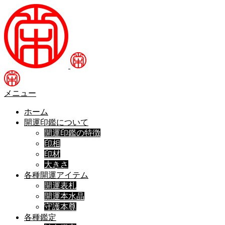
メニュー
ホーム
開運印鑑について
開運印鑑の特徴
印相
印材
大きさ
各種開運アイテム
開運表札
開運本水晶
守護本尊
各種鑑定