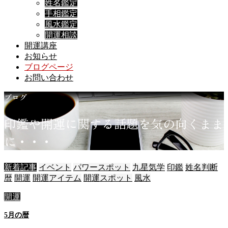
姓名鑑定
手相鑑定
風水鑑定
開運相談
開運講座
お知らせ
ブログページ
お問い合わせ
ブログ
印
鑑
や
開
運
に
関
す
る
話
題
を
気
の
向
く
ま
ま
に
・
・
・
新着記事
イベント
パワースポット
九星気学
印鑑
姓名判断
暦
開運
開運アイテム
開運スポット
風水
開運
5月の暦