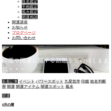
姓名鑑定
手相鑑定
風水鑑定
開運相談
開運講座
お知らせ
ブログページ
お問い合わせ
ブログ
印
鑑
や
開
運
に
関
す
る
話
題
を
気
の
向
く
ま
ま
に
・
・
・
新着記事
イベント
パワースポット
九星気学
印鑑
姓名判断
暦
開運
開運アイテム
開運スポット
風水
開運
4月の暦