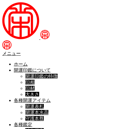
メニュー
ホーム
開運印鑑について
開運印鑑の特徴
印相
印材
大きさ
各種開運アイテム
開運表札
開運本水晶
守護本尊
各種鑑定