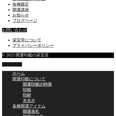
各種鑑定
開運講座
お知らせ
ブログページ
お問い合わせ
栄宝堂について
プライバシーポリシー
© 2025 開運印鑑の栄宝堂
PAGE TOP
ホーム
開運印鑑について
開運印鑑の特徴
印相
印材
大きさ
各種開運アイテム
開運表札