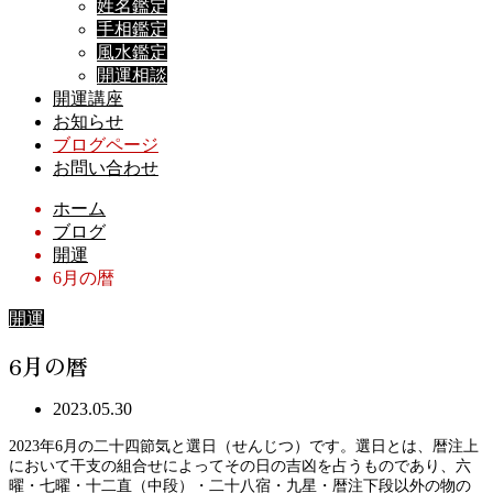
姓名鑑定
手相鑑定
風水鑑定
開運相談
開運講座
お知らせ
ブログページ
お問い合わせ
ホーム
ブログ
開運
6月の暦
開運
6月の暦
2023.05.30
2023年6月の二十四節気と選日（せんじつ）です。選日とは、暦注上
において干支の組合せによってその日の吉凶を占うものであり、六
曜・七曜・十二直（中段）・二十八宿・九星・暦注下段以外の物の