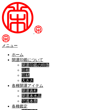
メニュー
ホーム
開運印鑑について
開運印鑑の特徴
印相
印材
大きさ
各種開運アイテム
開運表札
開運本水晶
守護本尊
各種鑑定