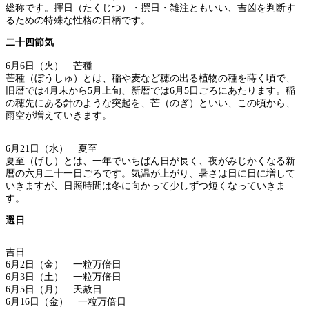
総称です。擇日（たくじつ）・撰日・雑注ともいい、吉凶を判断す
るための特殊な性格の日柄です。
二十四節気
6月6日（火） 芒種
芒種（ぼうしゅ）とは、稲や麦など穂の出る植物の種を蒔く頃で、
旧暦では4月末から5月上旬、新暦では6月5日ごろにあたります。稲
の穂先にある針のような突起を、芒（のぎ）といい、この頃から、
雨空が増えていきます。
6月21日（水） 夏至
夏至（げし）とは、一年でいちばん日が長く、夜がみじかくなる新
暦の六月二十一日ごろです。気温が上がり、暑さは日に日に増して
いきますが、日照時間は冬に向かって少しずつ短くなっていきま
す。
選日
吉日
6月2日（金） 一粒万倍日
6月3日（土） 一粒万倍日
6月5日（月） 天赦日
6月16日（金） 一粒万倍日