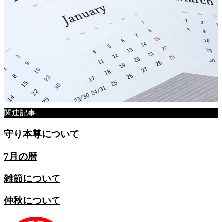
関連記事
守り本尊について
7月の暦
雑節について
仲秋について