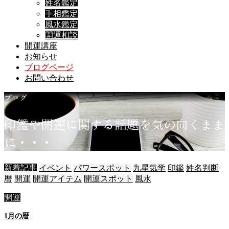
姓名鑑定
手相鑑定
風水鑑定
開運相談
開運講座
お知らせ
ブログページ
お問い合わせ
ブログ
印
鑑
や
開
運
に
関
す
る
話
題
を
気
の
向
く
ま
ま
に
・
・
・
新着記事
イベント
パワースポット
九星気学
印鑑
姓名判断
暦
開運
開運アイテム
開運スポット
風水
開運
1月の暦