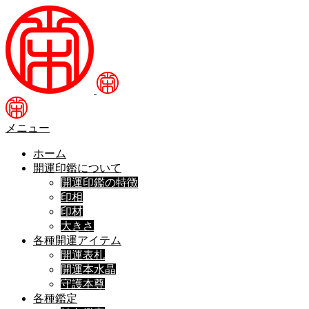
メニュー
ホーム
開運印鑑について
開運印鑑の特徴
印相
印材
大きさ
各種開運アイテム
開運表札
開運本水晶
守護本尊
各種鑑定