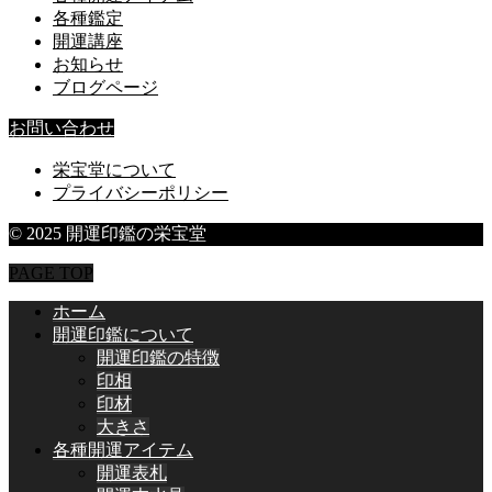
各種鑑定
開運講座
お知らせ
ブログページ
お問い合わせ
栄宝堂について
プライバシーポリシー
© 2025 開運印鑑の栄宝堂
PAGE TOP
ホーム
開運印鑑について
開運印鑑の特徴
印相
印材
大きさ
各種開運アイテム
開運表札