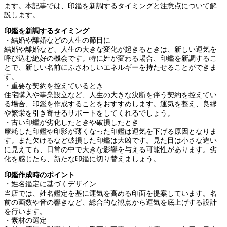
ます。本記事では、印鑑を新調するタイミングと注意点について解
説します。
印鑑を新調するタイミング
・結婚や離婚などの人生の節目に
結婚や離婚など、人生の大きな変化が起きるときは、新しい運気を
呼び込む絶好の機会です。特に姓が変わる場合、印鑑を新調するこ
とで、新しい名前にふさわしいエネルギーを持たせることができま
す。
・重要な契約を控えているとき
住宅購入や事業設立など、人生の大きな決断を伴う契約を控えてい
る場合、印鑑を作成することをおすすめします。運気を整え、良縁
や繁栄を引き寄せるサポートをしてくれるでしょう。
・古い印鑑が劣化したときや破損したとき
摩耗した印鑑や印影が薄くなった印鑑は運気を下げる原因となりま
す。また欠けるなど破損した印鑑は大凶です。見た目は小さな違い
に見えても、日常の中で大きな影響を与える可能性があります。劣
化を感じたら、新たな印鑑に切り替えましょう。
印鑑作成時のポイント
・姓名鑑定に基づくデザイン
当店では、姓名鑑定を基に運気を高める印面を提案しています。名
前の画数や音の響きなど、総合的な観点から運気を底上げする設計
を行います。
・素材の選定