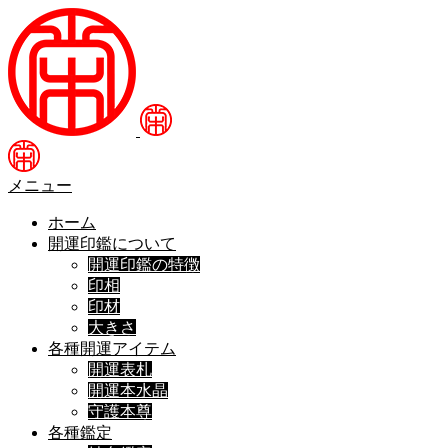
メニュー
ホーム
開運印鑑について
開運印鑑の特徴
印相
印材
大きさ
各種開運アイテム
開運表札
開運本水晶
守護本尊
各種鑑定