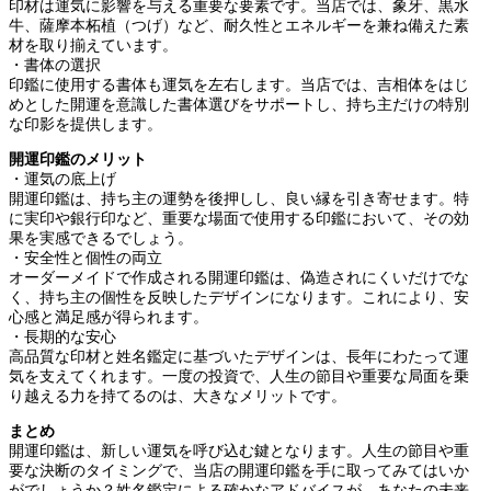
印材は運気に影響を与える重要な要素です。当店では、象牙、黒水
牛、薩摩本柘植（つげ）など、耐久性とエネルギーを兼ね備えた素
材を取り揃えています。
・書体の選択
印鑑に使用する書体も運気を左右します。当店では、吉相体をはじ
めとした開運を意識した書体選びをサポートし、持ち主だけの特別
な印影を提供します。
開運印鑑のメリット
・運気の底上げ
開運印鑑は、持ち主の運勢を後押しし、良い縁を引き寄せます。特
に実印や銀行印など、重要な場面で使用する印鑑において、その効
果を実感できるでしょう。
・安全性と個性の両立
オーダーメイドで作成される開運印鑑は、偽造されにくいだけでな
く、持ち主の個性を反映したデザインになります。これにより、安
心感と満足感が得られます。
・長期的な安心
高品質な印材と姓名鑑定に基づいたデザインは、長年にわたって運
気を支えてくれます。一度の投資で、人生の節目や重要な局面を乗
り越える力を持てるのは、大きなメリットです。
まとめ
開運印鑑は、新しい運気を呼び込む鍵となります。人生の節目や重
要な決断のタイミングで、当店の開運印鑑を手に取ってみてはいか
がでしょうか？姓名鑑定による確かなアドバイスが、あなたの未来