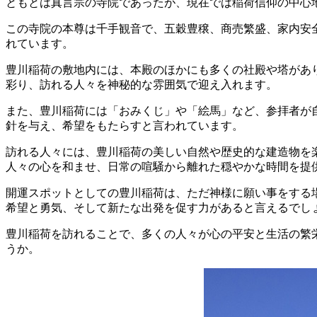
ともとは真言宗の寺院であったが、現在では稲荷信仰の中心
この寺院の本尊は千手観音で、五穀豊穣、商売繁盛、家内安
れています。
豊川稲荷の敷地内には、本殿のほかにも多くの社殿や塔があり
彩り、訪れる人々を神秘的な雰囲気で迎え入れます。
また、豊川稲荷には「おみくじ」や「絵馬」など、参拝者が
針を与え、希望をもたらすと言われています。
訪れる人々には、豊川稲荷の美しい自然や歴史的な建造物を
人々の心を和ませ、日常の喧騒から離れた穏やかな時間を提
開運スポットとしての豊川稲荷は、ただ神様に願い事をする
希望と勇気、そして新たな出発を促す力があると言えるでし
豊川稲荷を訪れることで、多くの人々が心の平安と生活の繁
うか。