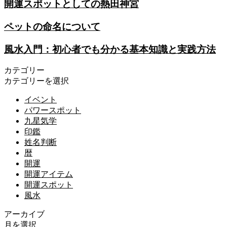
開運スポットとしての熱田神宮
ペットの命名について
風水入門：初心者でも分かる基本知識と実践方法
カテゴリー
カテゴリーを選択
イベント
パワースポット
九星気学
印鑑
姓名判断
暦
開運
開運アイテム
開運スポット
風水
アーカイブ
月を選択