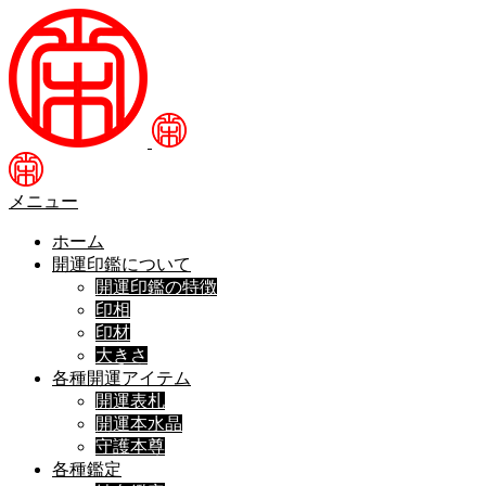
メニュー
ホーム
開運印鑑について
開運印鑑の特徴
印相
印材
大きさ
各種開運アイテム
開運表札
開運本水晶
守護本尊
各種鑑定