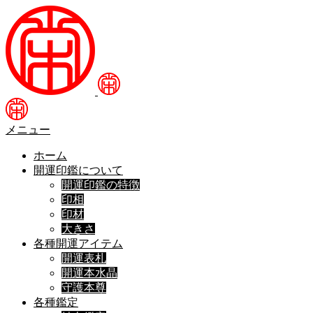
メニュー
ホーム
開運印鑑について
開運印鑑の特徴
印相
印材
大きさ
各種開運アイテム
開運表札
開運本水晶
守護本尊
各種鑑定