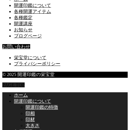
開運印鑑について
各種開運アイテム
各種鑑定
開運講座
お知らせ
ブログページ
お問い合わせ
栄宝堂について
プライバシーポリシー
© 2025 開運印鑑の栄宝堂
PAGE TOP
ホーム
開運印鑑について
開運印鑑の特徴
印相
印材
大きさ