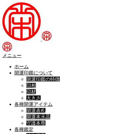
メニュー
ホーム
開運印鑑について
開運印鑑の特徴
印相
印材
大きさ
各種開運アイテム
開運表札
開運本水晶
守護本尊
各種鑑定