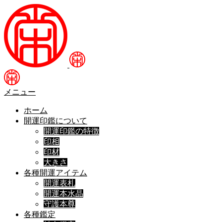
メニュー
ホーム
開運印鑑について
開運印鑑の特徴
印相
印材
大きさ
各種開運アイテム
開運表札
開運本水晶
守護本尊
各種鑑定