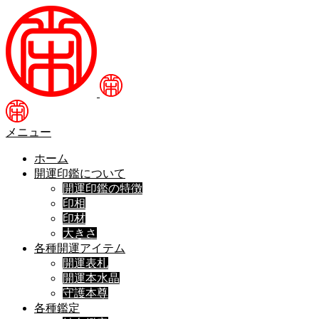
メニュー
ホーム
開運印鑑について
開運印鑑の特徴
印相
印材
大きさ
各種開運アイテム
開運表札
開運本水晶
守護本尊
各種鑑定