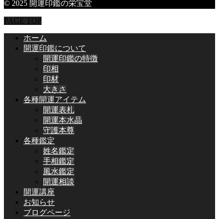
© 2025 開運印鑑の栄宝堂
PAGE TOP
ホーム
開運印鑑について
開運印鑑の特徴
印相
印材
大きさ
各種開運アイテム
開運表札
開運本水晶
守護本尊
各種鑑定
姓名鑑定
手相鑑定
風水鑑定
開運相談
開運講座
お知らせ
ブログページ