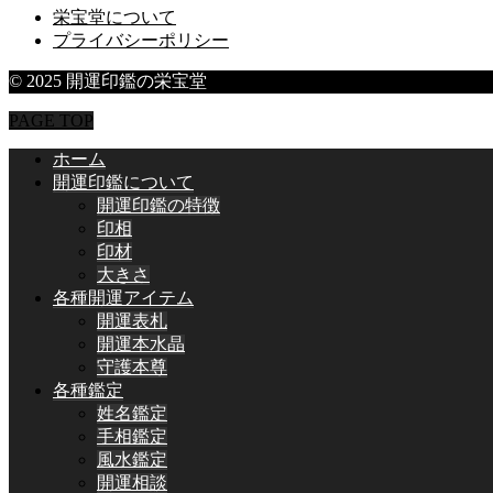
栄宝堂について
プライバシーポリシー
© 2025 開運印鑑の栄宝堂
PAGE TOP
ホーム
開運印鑑について
開運印鑑の特徴
印相
印材
大きさ
各種開運アイテム
開運表札
開運本水晶
守護本尊
各種鑑定
姓名鑑定
手相鑑定
風水鑑定
開運相談