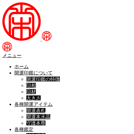
メニュー
ホーム
開運印鑑について
開運印鑑の特徴
印相
印材
大きさ
各種開運アイテム
開運表札
開運本水晶
守護本尊
各種鑑定