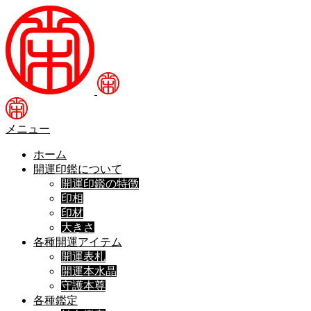
メニュー
ホーム
開運印鑑について
開運印鑑の特徴
印相
印材
大きさ
各種開運アイテム
開運表札
開運本水晶
守護本尊
各種鑑定