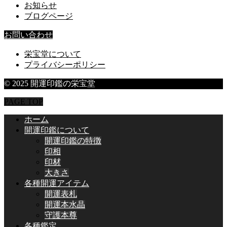
お知らせ
ブログページ
お問い合わせ
栄宝堂について
プライバシーポリシー
© 2025 開運印鑑の栄宝堂
PAGE TOP
ホーム
開運印鑑について
開運印鑑の特徴
印相
印材
大きさ
各種開運アイテム
開運表札
開運本水晶
守護本尊
各種鑑定