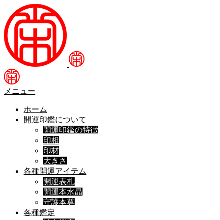
メニュー
ホーム
開運印鑑について
開運印鑑の特徴
印相
印材
大きさ
各種開運アイテム
開運表札
開運本水晶
守護本尊
各種鑑定