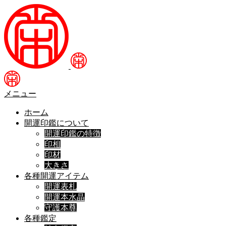
メニュー
ホーム
開運印鑑について
開運印鑑の特徴
印相
印材
大きさ
各種開運アイテム
開運表札
開運本水晶
守護本尊
各種鑑定