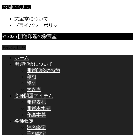
お問い合わせ
栄宝堂について
プライバシーポリシー
© 2025 開運印鑑の栄宝堂
PAGE TOP
ホーム
開運印鑑について
開運印鑑の特徴
印相
印材
大きさ
各種開運アイテム
開運表札
開運本水晶
守護本尊
各種鑑定
姓名鑑定
手相鑑定