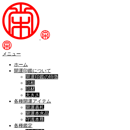
メニュー
ホーム
開運印鑑について
開運印鑑の特徴
印相
印材
大きさ
各種開運アイテム
開運表札
開運本水晶
守護本尊
各種鑑定