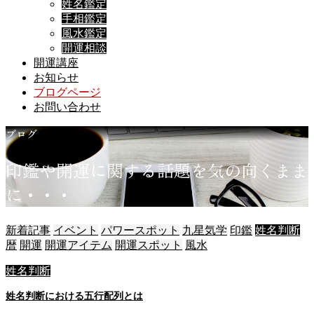
姓名鑑定
手相鑑定
風水鑑定
開運相談
開運講座
お知らせ
ブログページ
お問い合わせ
ブログ
印
鑑
や
開
運
に
関
す
る
話
題
を
気
の
向
く
ま
ま
に
・
・
・
新着記事
イベント
パワースポット
九星気学
印鑑
姓名判断
暦
開運
開運アイテム
開運スポット
風水
姓名判断
姓名判断における五行配列とは