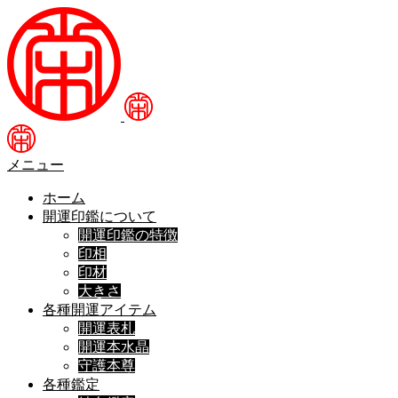
メニュー
ホーム
開運印鑑について
開運印鑑の特徴
印相
印材
大きさ
各種開運アイテム
開運表札
開運本水晶
守護本尊
各種鑑定